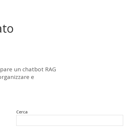
ato
uppare un chatbot RAG
 organizzare e
Cerca
Cerca