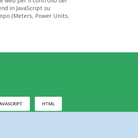
e web per il controllo dei
nd in JavaScript su
ampo (Meters, Power Units,
JAVASCRIPT
HTML
ORTOISE SVN