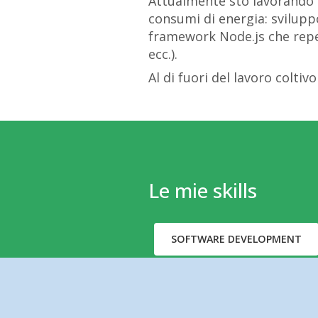
Attualmente sto lavorando i
consumi di energia: svilupp
framework Node.js che reper
ecc.).
Al di fuori del lavoro coltiv
Le mie skills
SOFTWARE DEVELOPMENT
.NET
NODE.JS