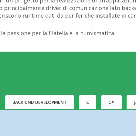
n un progetto per la realizzazione di un’applicazion
o principalmente driver di comunicazione lato backe
iscono runtime dati da periferiche installate in c
o la passione per la filatelia e la numismatica.
BACK-END DEVELOPMENT
C
C#
MQTT
MONGODB
VISUAL STUDIO
T