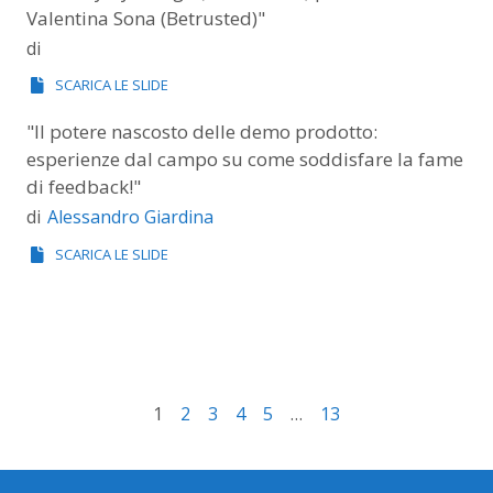
Valentina Sona (Betrusted)"
di
SCARICA LE SLIDE
"Il potere nascosto delle demo prodotto:
esperienze dal campo su come soddisfare la fame
di feedback!"
Alessandro Giardina
di
SCARICA LE SLIDE
1
2
3
4
5
…
13