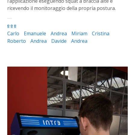
l’applicazione eseguendo squat a braccia alte e
ricevendo il monitoraggio della propria postura.
Carlo
Emanuele
Andrea
Miriam
Cristina
Roberto
Andrea
Davide
Andrea