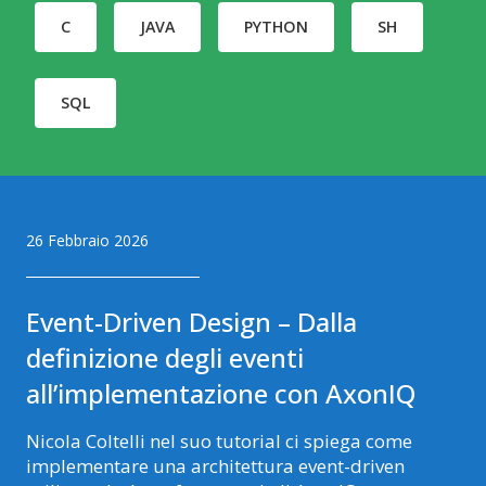
C
JAVA
PYTHON
SH
SQL
Articoli pubblicati
26 Febbraio 2026
Event-Driven Design – Dalla
definizione degli eventi
all’implementazione con AxonIQ
Nicola Coltelli nel suo tutorial ci spiega come
implementare una architettura event-driven