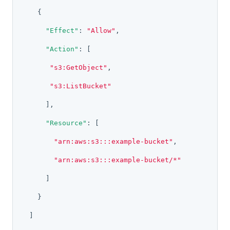
    {

"Effect"
: 
"Allow"
,

"Action"
: [

"s3:GetObject"
,

"s3:ListBucket"
      ],

"Resource"
: [

"arn:aws:s3:::example-bucket"
,

"arn:aws:s3:::example-bucket/*"
      ]

    }

  ]
