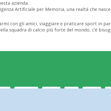
uesta azienda.
igenza Artificiale per Memoria, una realtà che nasce 
mi con gli amici, viaggiare e praticare sport in part
lla squadra di calcio più forte del mondo, c’è bisog
CSS
MYSQL
PHP
C
C++