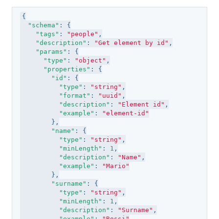
{

"schema"
: {

"tags"
: 
"people"
,

"description"
: 
"Get element by id"
,

"params"
: {

"type"
: 
"object"
,

"properties"
: {

"id"
: {

"type"
: 
"string"
,

"format"
: 
"uuid"
,

"description"
: 
"Element id"
,

"example"
: 
"element-id"
        },

"name"
: {

"type"
: 
"string"
,

"minLength"
: 
1
,

"description"
: 
"Name"
,

"example"
: 
"Mario"
        },

"surname"
: {

"type"
: 
"string"
,

"minLength"
: 
1
,

"description"
: 
"Surname"
,

"example"
: 
"Rossi"