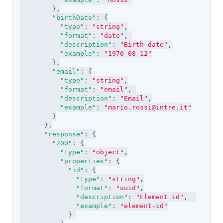
        },

"birthDate"
: {

"type"
: 
"string"
,

"format"
: 
"date"
, 

"description"
: 
"Birth date"
,

"example"
: 
"1970-08-12"
        },

"email"
: {

"type"
: 
"string"
,

"format"
: 
"email"
, 

"description"
: 
"Email"
,

"example"
: 
"mario.rossi@intre.it"
        }

      },

"response"
: {

"200"
: {

"type"
: 
"object"
,

"properties"
: {

"id"
: {

"type"
: 
"string"
,

"format"
: 
"uuid"
,

"description"
: 
"Element id"
,  

"example"
: 
"element-id"
            } 
