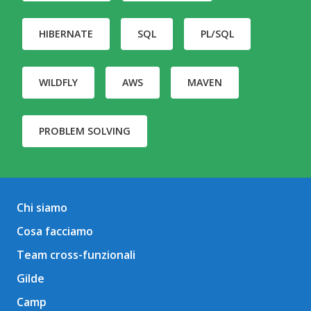
HIBERNATE
SQL
PL/SQL
WILDFLY
AWS
MAVEN
PROBLEM SOLVING
Articoli pubblicati
Chi siamo
Cosa facciamo
Team cross-funzionali
Gilde
Camp