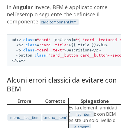
In
Angular
invece, BEM è applicato come
nell’esempio seguente che definisce il
componente
.
card.component.html
<div 
class
=
"card"
 [ngClass]=
"{ 'card--featured': i
  <h2 
class
=
"card__title"
>{{ title }}</h2>

  <p 
class
=
"card__text"
>Descrizione</p>

  <button 
class
=
"card__button card__button--second
</div>
Alcuni errori classici da evitare con
BEM
Errore
Corretto
Spiegazione
Evita elementi annidati
(
): con BEM
`__list__item`
`.menu__list__item`
`.menu__item`
esiste un solo livello di
.
`__element`