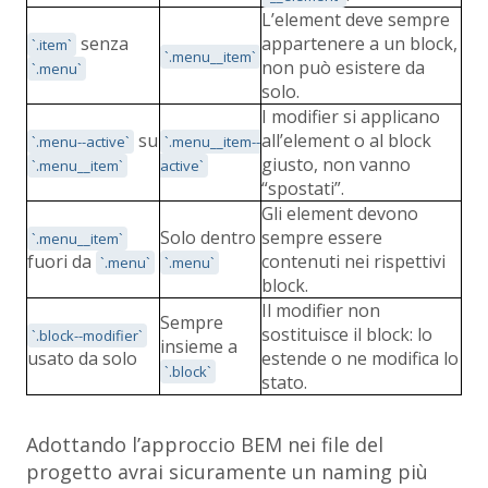
L’element deve sempre
senza
appartenere a un block,
`.item`
`.menu__item`
non può esistere da
`.menu`
solo.
I modifier si applicano
su
all’element o al block
`.menu--active`
`.menu__item--
giusto, non vanno
`.menu__item`
active`
“spostati”.
Gli element devono
Solo dentro
sempre essere
`.menu__item`
fuori da
contenuti nei rispettivi
`.menu`
`.menu`
block.
Il modifier non
Sempre
sostituisce il block: lo
`.block--modifier`
insieme a
usato da solo
estende o ne modifica lo
`.block`
stato.
Adottando l’approccio BEM nei file del
progetto avrai sicuramente un naming più