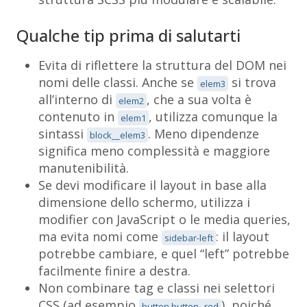
Qualche tip prima di salutarti
Evita di riflettere la struttura del DOM nei
nomi delle classi. Anche se
si trova
elem3
all’interno di
, che a sua volta è
elem2
contenuto in
, utilizza comunque la
elem1
sintassi
. Meno dipendenze
block__elem3
significa meno complessità e maggiore
manutenibilità.
Se devi modificare il layout in base alla
dimensione dello schermo, utilizza i
modifier con JavaScript o le media queries,
ma evita nomi come
: il layout
sidebar-left
potrebbe cambiare, e quel “left” potrebbe
facilmente finire a destra.
Non combinare tag e classi nei selettori
CSS (ad esempio
), poiché
button.button--red