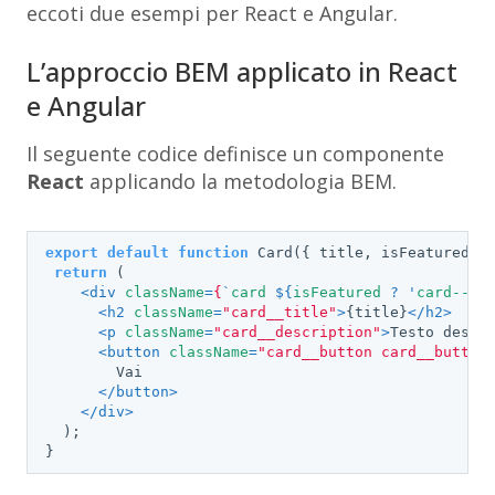
eccoti due esempi per React e Angular.
L’approccio BEM applicato in React
e Angular
Il seguente codice definisce un componente
React
applicando la metodologia BEM.
export
default
function
Card
(
{ title, isFeatured }
return
 (

<
div
className
=
{
`
card
 ${
isFeatured
 ? '
card--fe
<
h2
className
=
"card__title"
>
{title}
</
h2
>
<
p
className
=
"card__description"
>
Testo descr
<
button
className
=
"card__button card__button
        Vai

</
button
>
</
div
>
  );

}