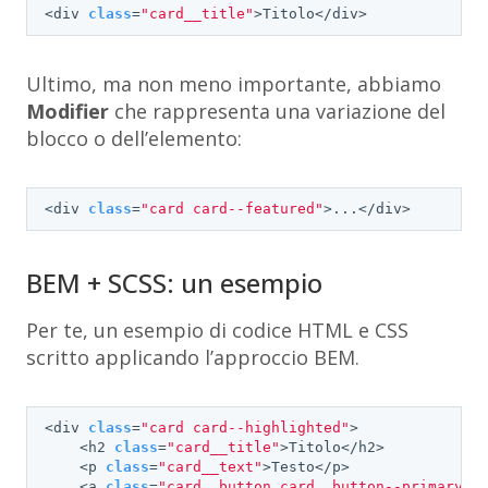
<div 
class
=
"card__title"
>Titolo</div>
Ultimo, ma non meno importante, abbiamo
Modifier
che rappresenta una variazione del
blocco o dell’elemento:
<div 
class
=
"card card--featured"
>...</div>
BEM + SCSS: un esempio
Per te, un esempio di codice HTML e CSS
scritto applicando l’approccio BEM.
<div 
class
=
"card card--highlighted"
>

    <h2 
class
=
"card__title"
>Titolo</h2>

    <p 
class
=
"card__text"
>Testo</p>

    <a 
class
=
"card__button card__button--primary"
>S