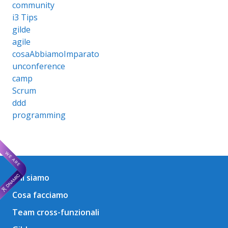
community
i3 Tips
gilde
agile
cosaAbbiamoImparato
unconference
camp
Scrum
ddd
programming
Chi siamo
Cosa facciamo
Team cross-funzionali