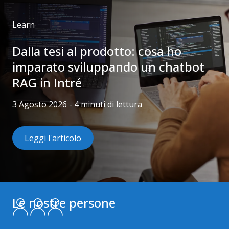
Categorie articolo:
Learn
Dalla tesi al prodotto: cosa ho
imparato sviluppando un chatbot
RAG in Intré
3 Agosto 2026 - 4 minuti di lettura
Leggi l'articolo
Le nostre persone