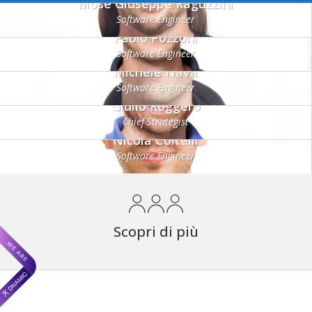
Mosé Giuseppe Raguzzini
Software Engineer
Fabio Pozzoni
Software Engineer
Michele Nava
Software Engineer
Giulio Roggero
Chief Strategist
Nicola Coltelli
Software Engineer
Scopri di più