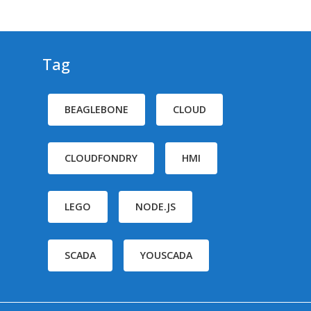
Tag
BEAGLEBONE
CLOUD
CLOUDFONDRY
HMI
LEGO
NODE.JS
SCADA
YOUSCADA