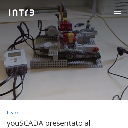
Categorie articolo:
Learn
youSCADA presentato al