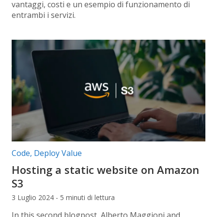
vantaggi, costi e un esempio di funzionamento di
entrambi i servizi.
Categorie articolo:
Code
,
Deploy Value
Hosting a static website on Amazon
S3
3 Luglio 2024 - 5 minuti di lettura
In this second blogpost, Alberto Maggioni and