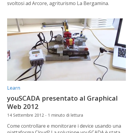
svoltosi ad Arcore, agriturismo La Bergamina.
Categorie articolo:
Learn
youSCADA presentato al Graphical
Web 2012
14 Settembre 2012 - 1 minuto di lettura
Come controllare e monitorare i device usando una
piattaforma Cloud? La soluzione youSCADA è stata