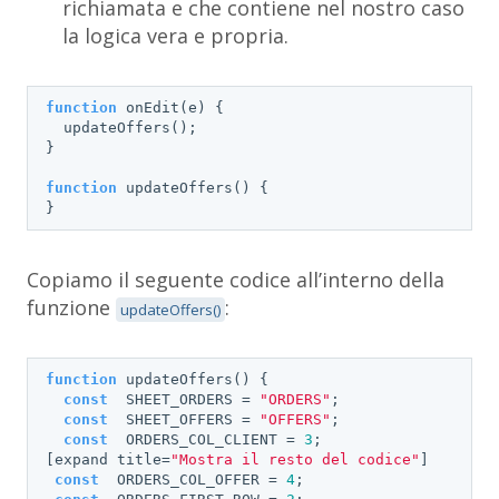
richiamata e che contiene nel nostro caso
la logica vera e propria.
function
onEdit
(
e
) 
{  

  updateOffers();

}

function
updateOffers
(
) 
{

}
Copiamo il seguente codice all’interno della
funzione
:
updateOffers()
function
updateOffers
(
) 
{    

const
  SHEET_ORDERS = 
"ORDERS"
;

const
  SHEET_OFFERS = 
"OFFERS"
;

const
  ORDERS_COL_CLIENT = 
3
;

[expand title=
"Mostra il resto del codice"
]

const
  ORDERS_COL_OFFER = 
4
;
