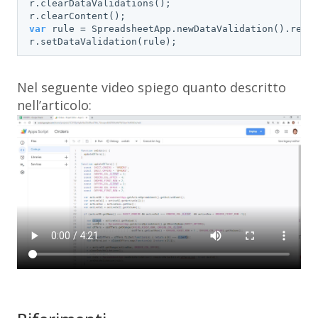
r.clearDataValidations();

var
 rule = SpreadsheetApp.newDataValidation().requ
r.setDataValidation(rule);
Nel seguente video spiego quanto descritto
nell’articolo: