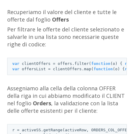
Recuperiamo il valore del cliente e tutte le
offerte dal foglio
Offers
Per filtrare le offerte del cliente selezionato e
salvarle in una lista sono necessarie queste
righe di codice:
var
 clientOffers = offers.filter(
function
(
o
) 
{ 
ret
var
 offersList = clientOffers.map(
function
(
o
) 
{
ret
Assegniamo alla cella della colonna
OFFER
della riga in cui abbiamo modificato il
CLIENT
nel foglio
Orders
, la validazione con la lista
delle offerte esistenti per il cliente:
r = activeSS.getRange(activeRow, ORDERS_COL_OFFER);