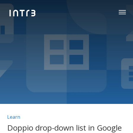
Categorie articolo:
Learn
Doppio drop-down list in Google