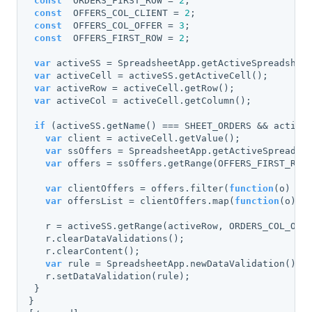
const
  ORDERS_FIRST_ROW = 
2
;

const
  OFFERS_COL_CLIENT = 
2
;

const
  OFFERS_COL_OFFER = 
3
;

const
  OFFERS_FIRST_ROW = 
2
;

var
 activeSS = SpreadsheetApp.getActiveSpreadsheet
var
 activeCell = activeSS.getActiveCell();

var
 activeRow = activeCell.getRow();

var
 activeCol = activeCell.getColumn();  

if
 (activeSS.getName() === SHEET_ORDERS && active
var
 client = activeCell.getValue();       

var
 ssOffers = SpreadsheetApp.getActiveSpreadshe
var
 offers = ssOffers.getRange(OFFERS_FIRST_ROW
var
 clientOffers = offers.filter(
function
(
o
) 
{ 
var
 offersList = clientOffers.map(
function
(
o
) 
{
   r = activeSS.getRange(activeRow, ORDERS_COL_OFFE
   r.clearDataValidations();

   r.clearContent();        

var
 rule = SpreadsheetApp.newDataValidation().r
   r.setDataValidation(rule);        

 }

}  
