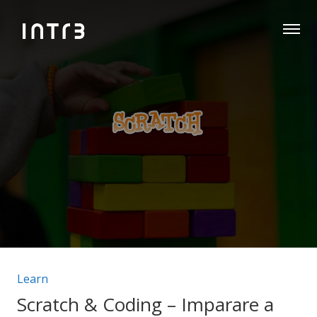
Categorie articolo:
Learn
Scratch & Coding – Imparare a