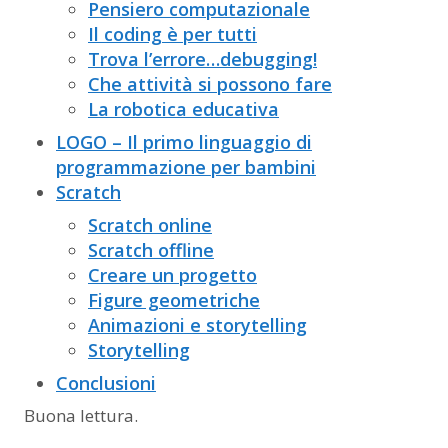
Pensiero computazionale
Il coding è per tutti
Trova l’errore…debugging!
Che attività si possono fare
La robotica educativa
LOGO – Il primo linguaggio di
programmazione per bambini
Scratch
Scratch online
Scratch offline
Creare un progetto
Figure geometriche
Animazioni e storytelling
Storytelling
Conclusioni
Buona lettura.