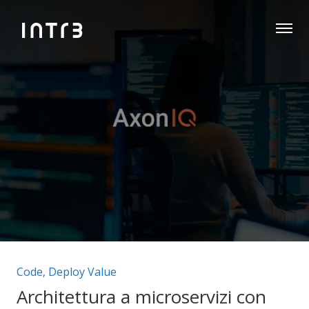
Categorie articolo:
Code
,
Deploy Value
Architettura a microservizi con