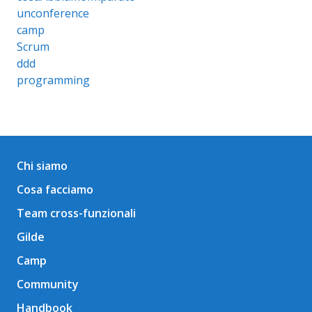
unconference
camp
Scrum
ddd
programming
Chi siamo
Cosa facciamo
Team cross-funzionali
Gilde
Camp
Community
Handbook