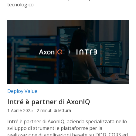
tecnologico.
Categorie articolo:
Deploy Value
Intré è partner di AxonIQ
1 Aprile 2025 - 2 minuti di lettura
Intré è partner di AxonIQ, azienda specializzata nello
sviluppo di strumenti e piattaforme per la
realizzazione di applicazioni basate su DDD, CQRS ed