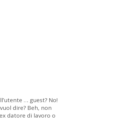
e
ll’utente … guest? No!
vuol dire? Beh, non
ex datore di lavoro o