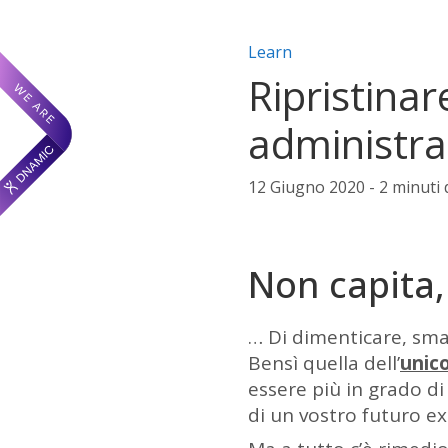
Categorie articolo:
Learn
Ripristinar
administra
12 Giugno 2020 - 2 minuti d
Non capita,
… Di dimenticare, sma
Bensì quella dell’
unic
essere più in grado di
di un vostro futuro ex