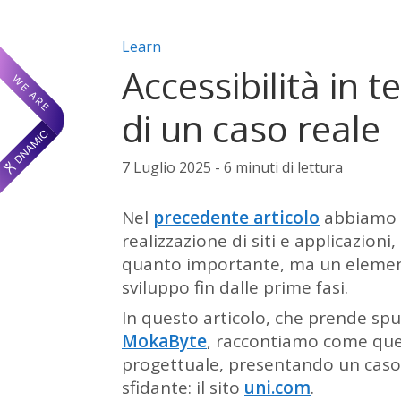
Categorie articolo:
Learn
Accessibilità in 
di un caso reale
7 Luglio 2025 - 6 minuti di lettura
Nel
precedente articolo
abbiamo sp
realizzazione di siti e applicazion
quanto importante, ma un element
sviluppo fin dalle prime fasi.
In questo articolo, che prende sp
MokaByte
, raccontiamo come ques
progettuale, presentando un caso d
sfidante: il sito
uni.com
.