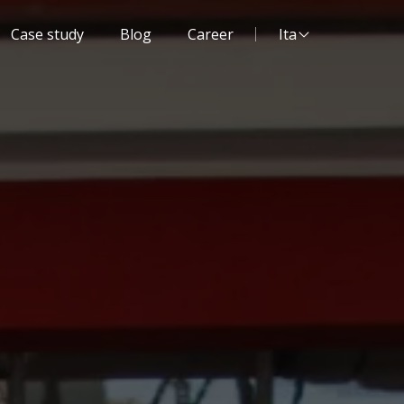
Lingua del sito:
Case study
Blog
Career
Ita