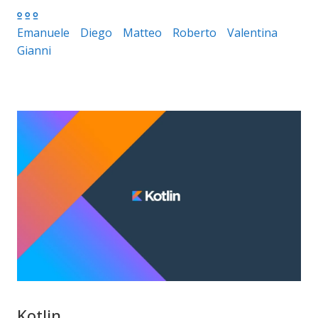
Emanuele
Diego
Matteo
Roberto
Valentina
Gianni
Kotlin