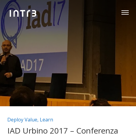
Categorie articolo:
Deploy Value
,
Learn
IAD Urbino 2017 – Conferenza