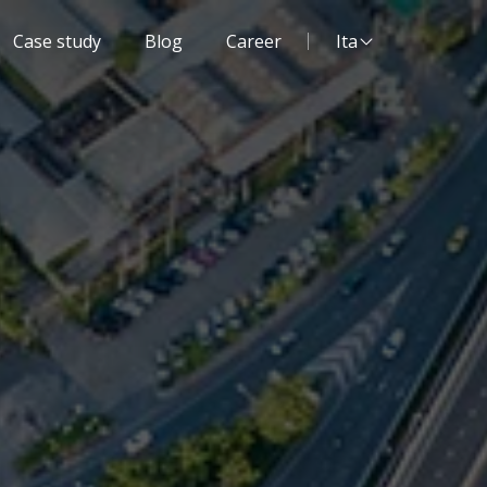
Lingua del sito:
Case study
Blog
Career
Ita