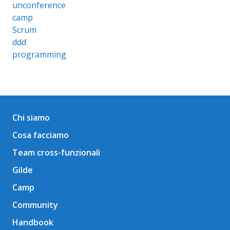
unconference
camp
Scrum
ddd
programming
Chi siamo
Cosa facciamo
Team cross-funzionali
Gilde
Camp
Community
Handbook