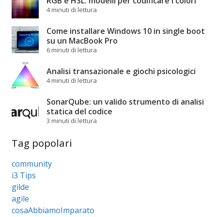
RGB e HSL: modelli per codificare i colori
4 minuti di lettura
Come installare Windows 10 in single boot
su un MacBook Pro
6 minuti di lettura
Analisi transazionale e giochi psicologici
4 minuti di lettura
SonarQube: un valido strumento di analisi
statica del codice
3 minuti di lettura
Tag popolari
community
i3 Tips
gilde
agile
cosaAbbiamoImparato