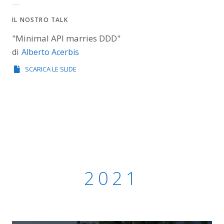
IL NOSTRO TALK
"Minimal API marries DDD"
Alberto Acerbis
di
SCARICA LE SLIDE
2021
2021