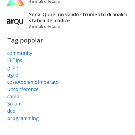
4 minuti di lettura
SonarQube: un valido strumento di analisi
statica del codice
3 minuti di lettura
Tag popolari
community
i3 Tips
gilde
agile
cosaAbbiamoImparato
unconference
camp
Scrum
ddd
programming