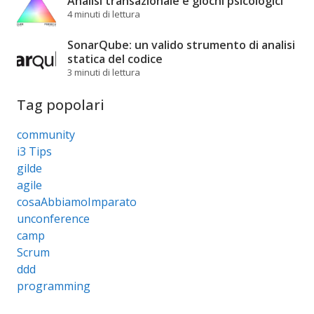
Analisi transazionale e giochi psicologici
4 minuti di lettura
SonarQube: un valido strumento di analisi
statica del codice
3 minuti di lettura
Tag popolari
community
i3 Tips
gilde
agile
cosaAbbiamoImparato
unconference
camp
Scrum
ddd
programming