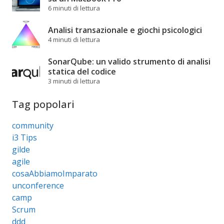
6 minuti di lettura
Analisi transazionale e giochi psicologici
4 minuti di lettura
SonarQube: un valido strumento di analisi
statica del codice
3 minuti di lettura
Tag popolari
community
i3 Tips
gilde
agile
cosaAbbiamoImparato
unconference
camp
Scrum
ddd