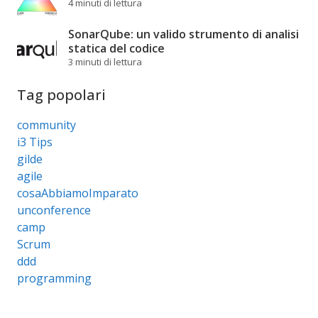
4 minuti di lettura
SonarQube: un valido strumento di analisi
statica del codice
3 minuti di lettura
Tag popolari
community
i3 Tips
gilde
agile
cosaAbbiamoImparato
unconference
camp
Scrum
ddd
programming