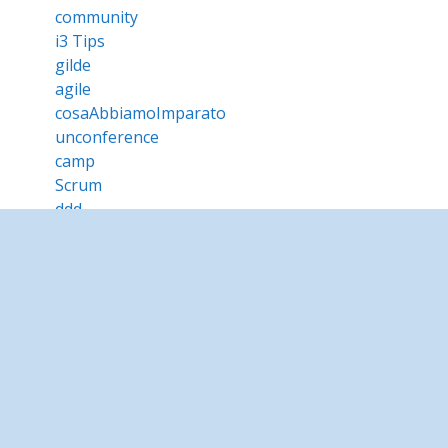
community
i3 Tips
gilde
agile
cosaAbbiamoImparato
unconference
camp
Scrum
ddd
programming