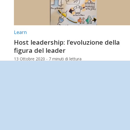
Categorie articolo:
Learn
Host leadership: l’evoluzione della
figura del leader
13 Ottobre 2020 - 7 minuti di lettura
Di recente abbiamo organizzato un workshop intern
sulla Host Leadership e la figura dell'host leader. Che
cosa abbiamo dedotto? Eccovi un resoconto.