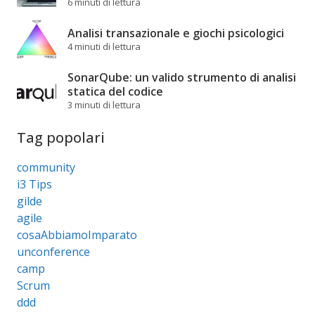
6 minuti di lettura
Analisi transazionale e giochi psicologici
4 minuti di lettura
SonarQube: un valido strumento di analisi
statica del codice
3 minuti di lettura
Tag popolari
community
i3 Tips
gilde
agile
cosaAbbiamoImparato
unconference
camp
Scrum
ddd