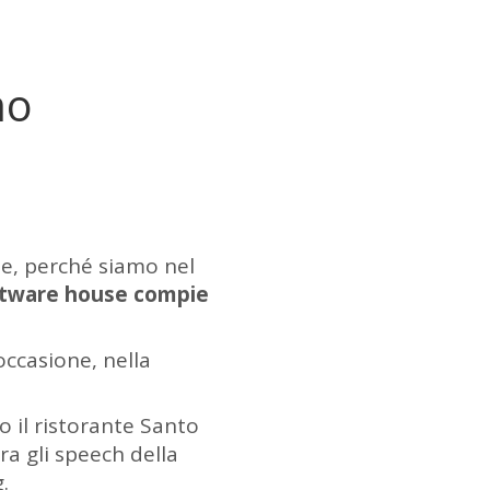
mo
e, perché siamo nel
ftware house compie
’occasione, nella
 il ristorante Santo
tra gli speech della
.