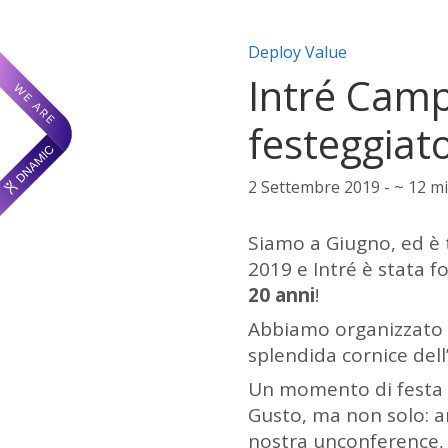
Categorie articolo:
Deploy Value
Intré Camp
festeggiato
2 Settembre 2019 - ~ 12 min
Siamo a Giugno, ed è
2019 e Intré è stata 
20 anni
!
Abbiamo organizzato u
splendida cornice del
Un momento di festa e
Gusto, ma non solo:
nostra
unconference
,