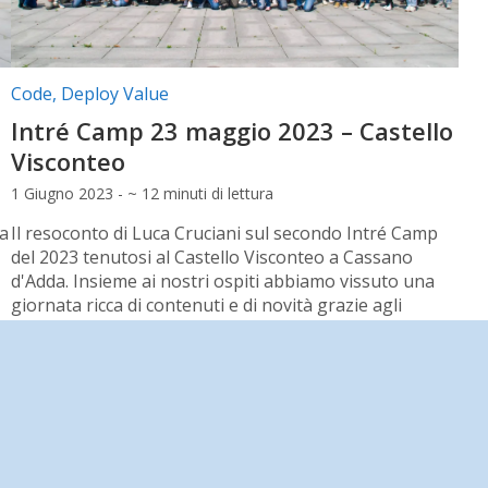
Categorie articolo:
Code
,
Deploy Value
Intré Camp 23 maggio 2023 – Castello
Visconteo
1 Giugno 2023 - ~ 12 minuti di lettura
va
Il resoconto di Luca Cruciani sul secondo Intré Camp
del 2023 tenutosi al Castello Visconteo a Cassano
d'Adda. Insieme ai nostri ospiti abbiamo vissuto una
giornata ricca di contenuti e di novità grazie agli
appuntamenti con la gildonferenza e la unconference.