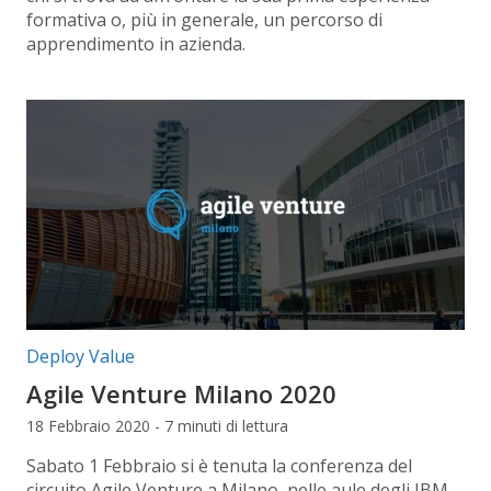
formativa o, più in generale, un percorso di
apprendimento in azienda.
Categorie articolo:
Deploy Value
Agile Venture Milano 2020
18 Febbraio 2020 - 7 minuti di lettura
Sabato 1 Febbraio si è tenuta la conferenza del
circuito Agile Venture a Milano, nelle aule degli IBM