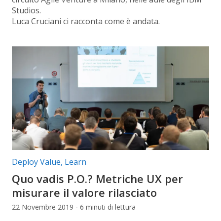
Studios.
Luca Cruciani ci racconta come è andata.
Categorie articolo:
Deploy Value
,
Learn
Quo vadis P.O.? Metriche UX per
misurare il valore rilasciato
22 Novembre 2019 - 6 minuti di lettura