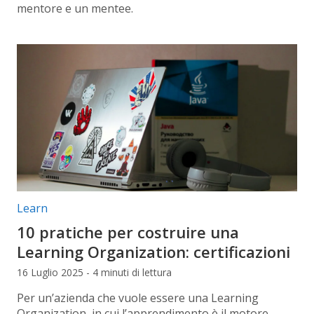
mentore e un mentee.
Categorie articolo:
Learn
10 pratiche per costruire una
Learning Organization: certificazioni
16 Luglio 2025 - 4 minuti di lettura
Per un’azienda che vuole essere una Learning
Organization, in cui l’apprendimento è il motore