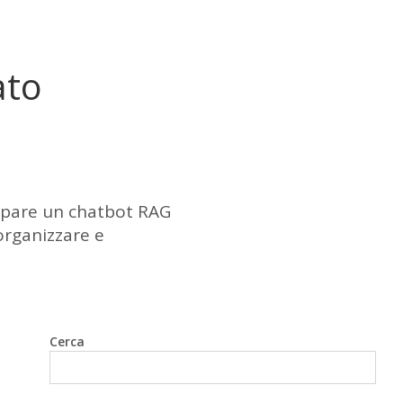
ato
uppare un chatbot RAG
 organizzare e
Cerca
Cerca