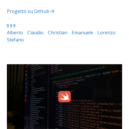
Progetto su GitHub
Alberto
Claudio
Christian
Emanuele
Lorenzo
Stefano