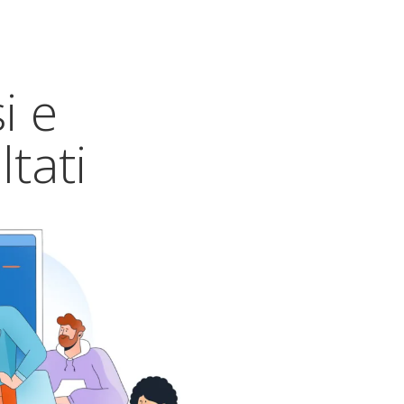
i e
ltati